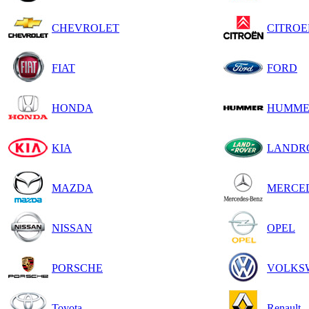
CHEVROLET
CITROE
FIAT
FORD
HONDA
HUMME
KIA
LANDR
MAZDA
MERCE
NISSAN
OPEL
PORSCHE
VOLKS
Toyota
Renault