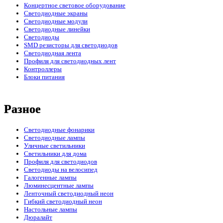
Концертное световое оборудование
Cветодиодные экраны
Светодиодные модули
Светодиодные линейки
Светодиоды
SMD резисторы для светодиодов
Светодиодная лента
Профиля для светодиодных лент
Контроллеры
Блоки питания
Разное
Светодиодные фонарики
Светодиодные лампы
Уличные светильники
Светильники для дома
Профиля для светодиодов
Светодиоды на велосипед
Галогенные лампы
Люминесцентные лампы
Ленточный светодиодный неон
Гибкий светодиодный неон
Настольные лампы
Дюралайт