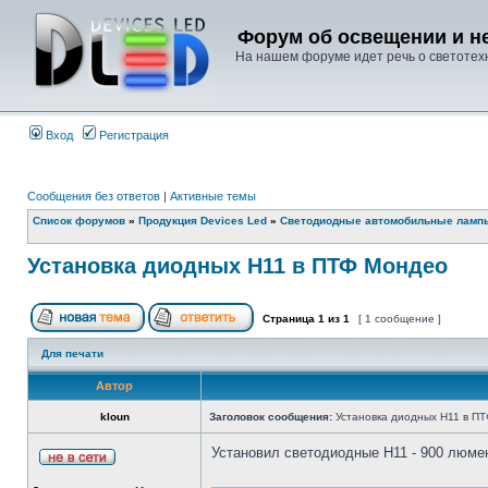
Форум об освещении и не
На нашем форуме идет речь о светотехн
Вход
Регистрация
Сообщения без ответов
|
Активные темы
Список форумов
»
Продукция Devices Led
»
Светодиодные автомобильные ламп
Установка диодных Н11 в ПТФ Мондео
Страница
1
из
1
[ 1 сообщение ]
Для печати
Автор
kloun
Заголовок сообщения:
Установка диодных Н11 в П
Установил светодиодные H11 - 900 люме