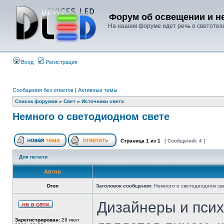
Форум об освещении и не
На нашем форуме идет речь о светотехн
Вход
Регистрация
Сообщения без ответов
|
Активные темы
Список форумов
»
Свет
»
Источники света
Немного о светодиодном свете
Страница
1
из
1
[ Сообщений: 4 ]
Для печати
Автор
Dron
Заголовок сообщения:
Немного о светодиодном св
Дизайнеры и псих
Зарегистрирован:
29 июл