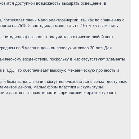
новится доступной возможность выбирать освещение, в
о, потребляет очень мало электроэнергии, так как по сравнению с
нергии на 75%. 3 светодиода мощность по 1Вт могут заменить
п светодиодов) позволяет получить практически любой цвет
среднем по 8 часов в день он прослужит около 20 лет. Для
ханическому воздействию, поскольку в них отсутствуют элементы
 и т.д., что обеспечивает высокую механическую прочность и
 и безопасны, а значит, могут использоваться в зонах, доступных
элементов декора, малых форм пластики и скульптуры.
ики и дает новые возможности в приложениях архитектурного,