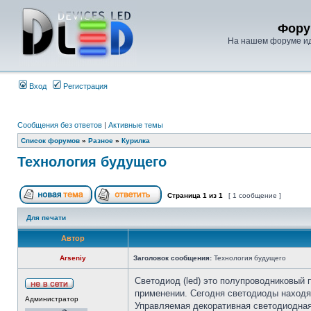
Фору
На нашем форуме иде
Вход
Регистрация
Сообщения без ответов
|
Активные темы
Список форумов
»
Разное
»
Курилка
Технология будущего
Страница
1
из
1
[ 1 сообщение ]
Для печати
Автор
Arseniy
Заголовок сообщения:
Технология будущего
Светодиод (led) это полупроводниковый 
применении. Сегодня светодиоды находя
Администратор
Управляемая декоративная светодиодная