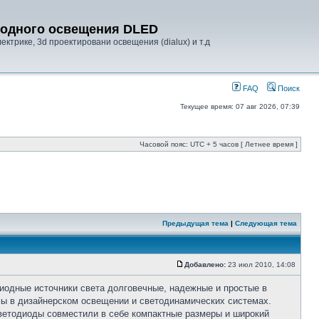
диодного освещения DLED
ктрике, 3d проектировани освещения (dialux) и т.д
FAQ
Поиск
Текущее время: 07 авг 2026, 07:39
Часовой пояс: UTC + 5 часов [ Летнее время ]
Предыдущая тема
|
Следующая тема
Добавлено:
23 июл 2010, 14:08
диодные источники света долговечные, надежные и простые в
мы в дизайнерском освещении и светодинамических системах.
ветодиоды совместили в себе компактные размеры и широкий