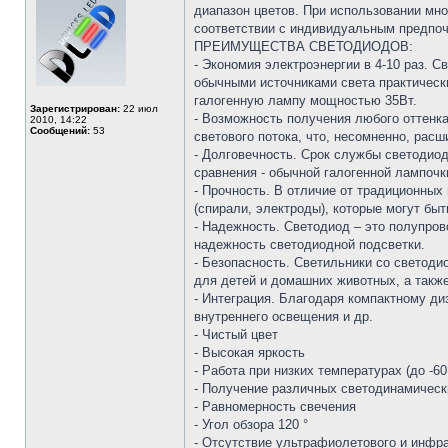
диапазон цветов. При использовании мн
соответствии с индивидуальным предпо
ПРЕИМУЩЕСТВА СВЕТОДИОДОВ:
- Экономия электроэнергии в 4-10 раз. С
обычными источниками света практически
галогенную лампу мощностью 35Вт.
Зарегистрирован:
22 июл
- Возможность получения любого оттенка
2010, 14:22
Сообщений:
53
светового потока, что, несомненно, рас
- Долговечность. Срок службы светодиод
сравнения - обычной галогенной лампочк
- Прочность. В отличие от традиционны
(спирали, электроды), которые могут бы
- Надежность. Светодиод – это полупров
надежность светодиодной подсветки.
- Безопасность. Светильники со светоди
для детей и домашних животных, а такж
- Интеграция. Благодаря компактному ди
внутреннего освещения и др.
- Чистый цвет
- Высокая яркость
- Работа при низких температурах (до -60
- Получение различных светодинамичес
- Равномерность свечения
- Угол обзора 120 °
- Отсутствие ультрафиолетового и инфр