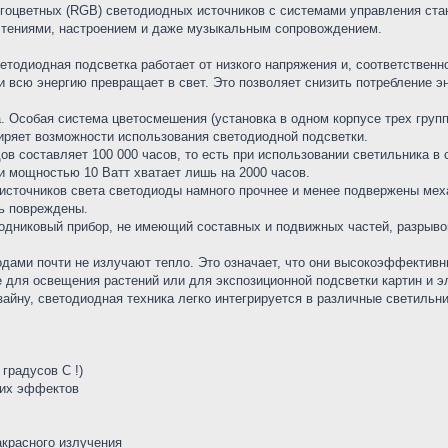
огоцветных (RGB) светодиодных источников с системами управления ста
чтениями, настроением и даже музыкальным сопровождением.
ветодиодная подсветка работает от низкого напряжения и, соответственн
 всю энергию превращает в свет. Это позволяет снизить потребление э
. Особая система цветосмешения (установка в одном корпусе трех груп
ширяет возможности использования светодиодной подсветки.
ов составляет 100 000 часов, то есть при использовании светильника в 
и мощностью 10 Ватт хватает лишь на 2000 часов.
х источников света светодиоды намного прочнее и менее подвержены ме
ть повреждены.
одниковый прибор, не имеющий составных и подвижных частей, разрывов
одами почти не излучают тепло. Это означает, что они высокоэффективны
е для освещения растений или для экспозиционной подсветки картин и 
зайну, светодиодная техника легко интегрируется в различные светильн
 градусов С !)
ких эффектов
акрасного излучения