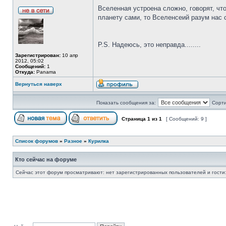
Вселенная устроена сложно, говорят, что
планету сами, то Вселенсеий разум нас
P.S. Надеюсь, это неправда........
Зарегистрирован:
10 апр
2012, 05:02
Сообщений:
1
Откуда:
Panama
Вернуться наверх
Показать сообщения за:
Сорти
Страница
1
из
1
[ Сообщений: 9 ]
Список форумов
»
Разное
»
Курилка
Кто сейчас на форуме
Сейчас этот форум просматривают: нет зарегистрированных пользователей и гости: