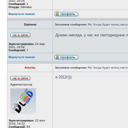
2011, 10:25
Сообщений:
1
Откуда:
Gibraltar
Вернуться наверх
Diplomat
Заголовок сообщения:
Re: Когда будет конец света
Думаю никогда, у нас же светодиодные л
Зарегистрирован:
24 мар
2011, 10:04
Сообщений:
7
Вернуться наверх
Arseniy
Заголовок сообщения:
Re: Когда будет конец света
в 2012г)))
Администратор
Зарегистрирован:
22 июл
2010, 14:22
Сообщений:
53