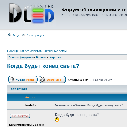
Форум об освещении и не
На нашем форуме идет речь о светотехн
Вход
Регистрация
Сообщения без ответов
|
Активные темы
Список форумов
»
Разное
»
Курилка
Когда будет конец света?
Страница
1
из
1
[ Сообщений: 9 ]
Для печати
Автор
blowlefly
Заголовок сообщения:
Когда будет конец света?
Когда будет конец света?
Зарегистрирован:
18 янв