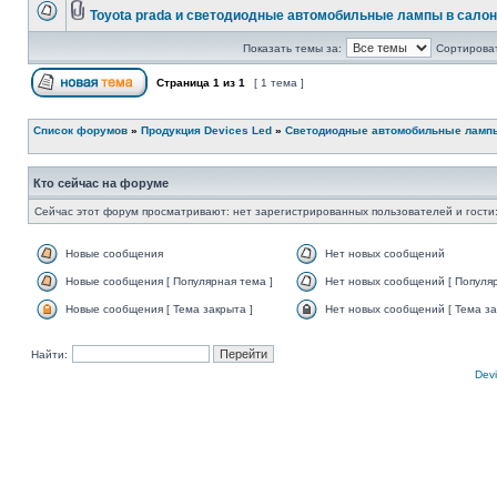
Toyota prada и светодиодные автомобильные лампы в салон
Показать темы за:
Сортироват
Страница
1
из
1
[ 1 тема ]
Список форумов
»
Продукция Devices Led
»
Светодиодные автомобильные ламп
Кто сейчас на форуме
Сейчас этот форум просматривают: нет зарегистрированных пользователей и гости:
Новые сообщения
Нет новых сообщений
Новые сообщения [ Популярная тема ]
Нет новых сообщений [ Популяр
Новые сообщения [ Тема закрыта ]
Нет новых сообщений [ Тема за
Найти:
Devi