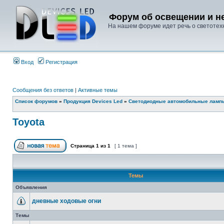
Форум об освещении и не
На нашем форуме идет речь о светотехн
Вход
Регистрация
Сообщения без ответов
|
Активные темы
Список форумов
»
Продукция Devices Led
»
Светодиодные автомобильные ламп
Toyota
Страница
1
из
1
[ 1 тема ]
Темы
Объявления
дневные ходовые огни
Темы