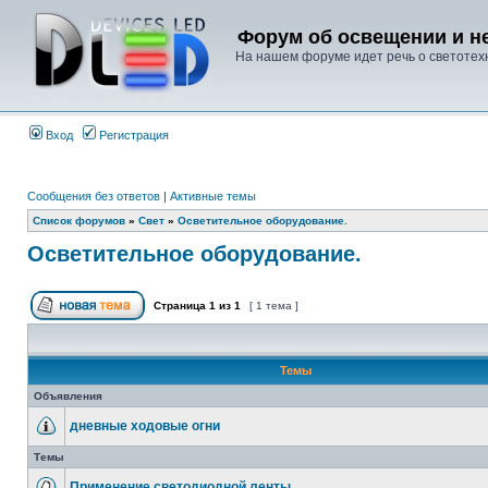
Форум об освещении и не
На нашем форуме идет речь о светотехн
Вход
Регистрация
Сообщения без ответов
|
Активные темы
Список форумов
»
Свет
»
Осветительное оборудование.
Осветительное оборудование.
Страница
1
из
1
[ 1 тема ]
Темы
Объявления
дневные ходовые огни
Темы
Применение светодиодной ленты