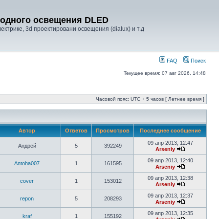
диодного освещения DLED
ктрике, 3d проектировани освещения (dialux) и т.д
FAQ
Поиск
Текущее время: 07 авг 2026, 14:48
Часовой пояс: UTC + 5 часов [ Летнее время ]
Автор
Ответов
Просмотров
Последнее сообщение
09 апр 2013, 12:47
Андрей
5
392249
Arseniy
09 апр 2013, 12:40
Antoha007
1
161595
Arseniy
09 апр 2013, 12:38
cover
1
153012
Arseniy
09 апр 2013, 12:37
repon
5
208293
Arseniy
09 апр 2013, 12:35
kraf
1
155192