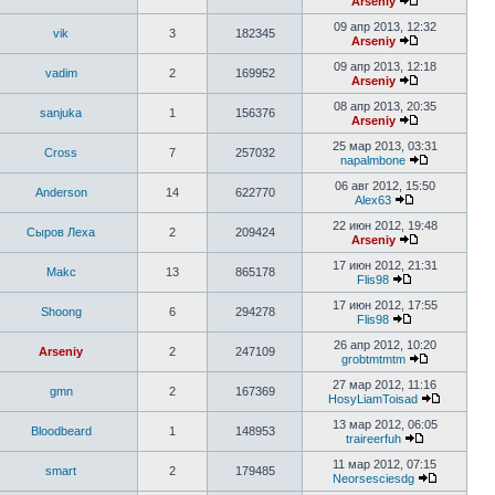
Arseniy
09 апр 2013, 12:32
vik
3
182345
Arseniy
09 апр 2013, 12:18
vadim
2
169952
Arseniy
08 апр 2013, 20:35
sanjuka
1
156376
Arseniy
25 мар 2013, 03:31
Cross
7
257032
napalmbone
06 авг 2012, 15:50
Anderson
14
622770
Alex63
22 июн 2012, 19:48
Сыров Леха
2
209424
Arseniy
17 июн 2012, 21:31
Makc
13
865178
Flis98
17 июн 2012, 17:55
Shoong
6
294278
Flis98
26 апр 2012, 10:20
Arseniy
2
247109
grobtmtmtm
27 мар 2012, 11:16
gmn
2
167369
HosyLiamToisad
13 мар 2012, 06:05
Bloodbeard
1
148953
traireerfuh
11 мар 2012, 07:15
smart
2
179485
Neorsesciesdg