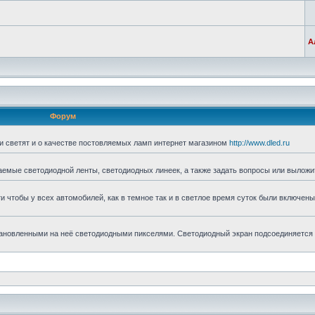
А
Форум
ни светят и о качестве постовляемых ламп интернет магазином
http://www.dled.ru
аемые светодиодной ленты, светодиодных линеек, а также задать вопросы или выложи
ти чтобы у всех автомобилей, как в темное так и в светлое время суток были включены
становленными на неё светодиодными пикселями. Светодиодный экран подсоединяется 