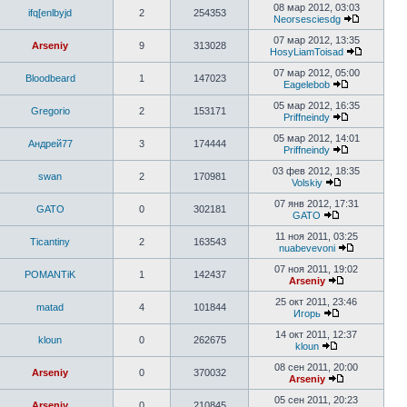
08 мар 2012, 03:03
ifq[enlbyjd
2
254353
Neorsesciesdg
07 мар 2012, 13:35
Arseniy
9
313028
HosyLiamToisad
07 мар 2012, 05:00
Bloodbeard
1
147023
Eagelebob
05 мар 2012, 16:35
Gregorio
2
153171
Priffneindy
05 мар 2012, 14:01
Андрей77
3
174444
Priffneindy
03 фев 2012, 18:35
swan
2
170981
Volskiy
07 янв 2012, 17:31
GATO
0
302181
GATO
11 ноя 2011, 03:25
Ticantiny
2
163543
nuabevevoni
07 ноя 2011, 19:02
POMANTiK
1
142437
Arseniy
25 окт 2011, 23:46
matad
4
101844
Игорь
14 окт 2011, 12:37
kloun
0
262675
kloun
08 сен 2011, 20:00
Arseniy
0
370032
Arseniy
05 сен 2011, 20:23
Arseniy
0
210845