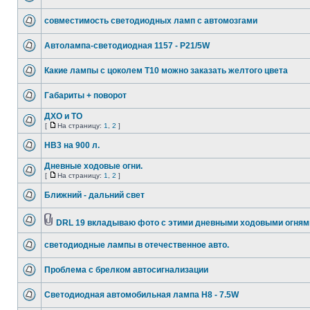
совместимость светодиодных ламп с автомозгами
Автолампа-светодиодная 1157 - P21/5W
Какие лампы с цоколем Т10 можно заказать желтого цвета
Габариты + поворот
ДХО и ТО
[
На страницу:
1
,
2
]
HB3 на 900 л.
Дневные ходовые огни.
[
На страницу:
1
,
2
]
Ближний - дальний свет
DRL 19 вкладываю фото с этими дневными ходовыми огням
светодиодные лампы в отечественное авто.
Проблема с брелком автосигнализации
Светодиодная автомобильная лампа H8 - 7.5W