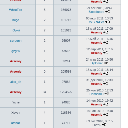
Arseniy
29 авг 2011, 20:47
WhiteFox
5
166073
Bloodbeard
06 июл 2011, 13:53
hugo
2
101712
xxBRATxx
15 май 2011, 17:09
Юрий
7
151013
Arseniy
15 май 2011, 16:46
sergenn
2
95907
Arseniy
12 апр 2011, 13:16
gvg85
1
43518
Arseniy
24 мар 2011, 10:56
Arseniy
1
82214
Diplomat
16 мар 2011, 18:14
Arseniy
0
209599
Arseniy
31 дек 2010, 12:30
alex_sh
1
97864
Arseniy
25 ноя 2010, 12:53
Arseniy
34
1254525
Demien00
14 ноя 2010, 19:42
Гость
1
94920
Arseniy
14 ноя 2010, 19:40
Хруст
4
116384
Arseniy
09 окт 2010, 08:15
afanaz
1
74711
Гость