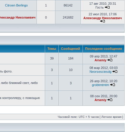
17 авг 2010, 20:31
Citroen Berlingo
1
86142
Гость
22 июл 2010, 17:06
лександр Николаевич
0
241682
Александр Николаевич
Темы
Сообщений
Последнее сообщение
09 апр 2013, 12:47
39
184
Arseniy
08 мар 2012, 03:03
3
10
ть фото.
Neorsesciesdg
26 апр 2012, 10:20
 либо ближний свет, либо
1
3
grobtmtmtm
08 сен 2011, 20:00
к контроллеру, с помощью
1
1
Arseniy
Часовой пояс: UTC + 5 часов [ Летнее время ]