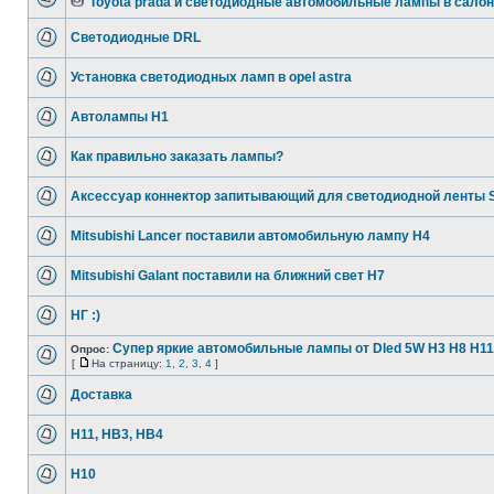
Toyota prada и светодиодные автомобильные лампы в салон
Светодиодные DRL
Установка светодиодных ламп в opel astra
Автолампы Н1
Как правильно заказать лампы?
Аксессуар коннектор запитывающий для светодиодной ленты
Mitsubishi Lancer поставили автомобильную лампу H4
Mitsubishi Galant поставили на ближний свет H7
НГ :)
Супер яркие автомобильные лампы от Dled 5W H3 H8 H11
Опрос:
[
На страницу:
1
,
2
,
3
,
4
]
Доставка
H11, HB3, HB4
H10