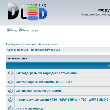
Фору
На нашем форуме иде
Вход
Регистрация
Сообщения без ответов
|
Активные темы
Список форумов
»
Продукция Devices Led
Активные темы
Т
Как подобрать светодиоды в автомобиль?
Светодиодные автолампы в ВАЗ-2112
Совершенствование автоламп
что ярче-лучше светит? T10 - W5W-1 HP или T10 - W5W-5 SMD ?
линза + светодиод