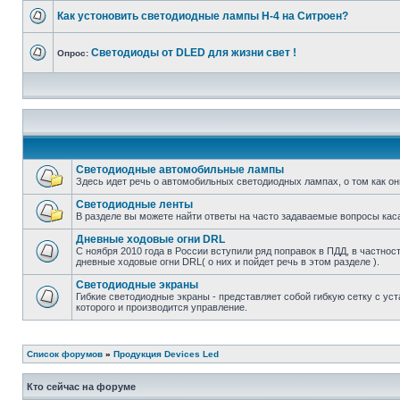
Как устоновить светодиодные лампы H-4 на Ситроен?
Светодиоды от DLED для жизни свет !
Опрос:
Светодиодные автомобильные лампы
Здесь идет речь о автомобильных светодиодных лампах, о том как о
Светодиодные ленты
В разделе вы можете найти ответы на часто задаваемые вопросы кас
Дневные ходовые огни DRL
С ноября 2010 года в России вступили ряд поправок в ПДД, в частнос
дневные ходовые огни DRL( о них и пойдет речь в этом разделе ).
Светодиодные экраны
Гибкие светодиодные экраны - представляет собой гибкую сетку с у
которого и производится управление.
Список форумов
»
Продукция Devices Led
Кто сейчас на форуме