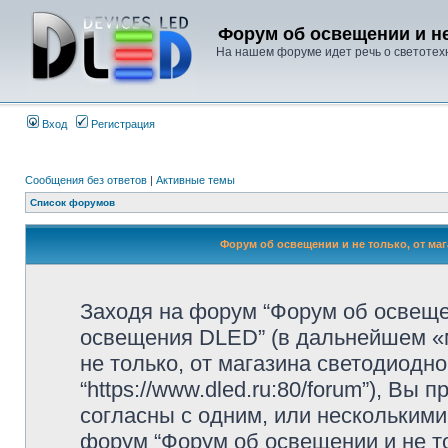
Форум об освещении и не
На нашем форуме идет речь о светотехн
Вход
Регистрация
Сообщения без ответов
|
Активные темы
Список форумов
Форум об освещении и не только, от ма
Заходя на форум “Форум об освещен
освещения DLED” (в дальнейшем «м
не только, от магазина светодиодн
“https://www.dled.ru:80/forum”), В
согласны с одним, или несколькими
форум “Форум об освещении и не то