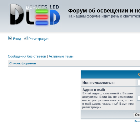
Форум об освещении и не
На нашем форуме идет речь о светотехн
Вход
Регистрация
Сообщения без ответов
|
Активные темы
Список форумов
Имя пользователя:
Адрес e-mail:
E-mail адрес, связанный с Вашим
аккаунтом. Если Вы не изменили
его в центре пользователя, то это
e-mail адрес, указанный Вами при
регистрации.
Devi