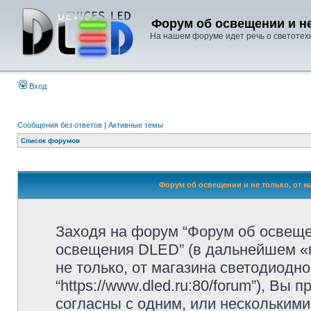
Форум об освещении и не
На нашем форуме идет речь о светотехн
Вход
Сообщения без ответов
|
Активные темы
Список форумов
Форум об освещении и не только, от м
Заходя на форум “Форум об освещен
освещения DLED” (в дальнейшем «м
не только, от магазина светодиодн
“https://www.dled.ru:80/forum”), В
согласны с одним, или несколькими