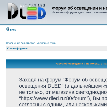
Форум об освещении и не
На нашем форуме идет речь о светотехн
Вход
Сообщения без ответов
|
Активные темы
Список форумов
Форум об освещении и не только, от м
Заходя на форум “Форум об освещен
освещения DLED” (в дальнейшем «м
не только, от магазина светодиодн
“https://www.dled.ru:80/forum”), В
согласны с одним, или несколькими