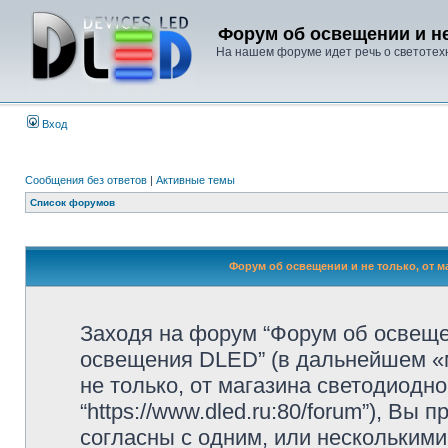
Форум об освещении и не
На нашем форуме идет речь о светотехн
Вход
Сообщения без ответов
|
Активные темы
Список форумов
Форум об освещении и не только, от м
Заходя на форум “Форум об освещен
освещения DLED” (в дальнейшем «м
не только, от магазина светодиодн
“https://www.dled.ru:80/forum”), В
согласны с одним, или несколькими