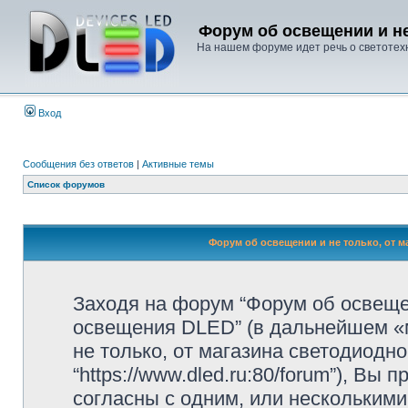
Форум об освещении и не
На нашем форуме идет речь о светотехн
Вход
Сообщения без ответов
|
Активные темы
Список форумов
Форум об освещении и не только, от м
Заходя на форум “Форум об освещен
освещения DLED” (в дальнейшем «м
не только, от магазина светодиодн
“https://www.dled.ru:80/forum”), В
согласны с одним, или несколькими