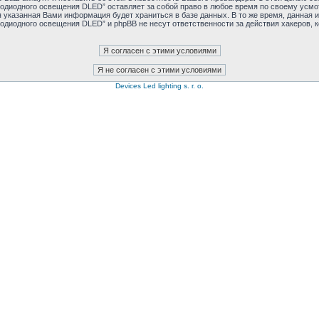
тодиодного освещения DLED” оставляет за собой право в любое время по своему усмо
я указанная Вами информация будет храниться в базе данных. В то же время, данная 
тодиодного освещения DLED” и phpBB не несут ответственности за действия хакеров, 
Devices Led lighting s. r. o.