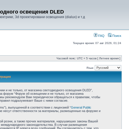
диодного освещения DLED
ктрике, 3d проектировани освещения (dialux) и т.д
FAQ
Поиск
Текущее время: 07 авг 2026, 01:24
Часовой пояс: UTC + 5 часов [ Летнее время ]
Язык:
страция
ии и не только, от магазина светодиодного освещения DLED”,
 на форум “Форум об освещении и не только, от магазина
, мы рекомендуем Вам периодически обращаться к правилам, чтобы
правил подразумевает Ваше с ними согласие.
ms”), выпущенной в соответствии с лицензией “
General Public
не несут ответственности за материалы, размещенные на форуме и
ной розни, а также прочих материалов, нарушаюших законы Вашей
ли международного законодательства. В случае размещения
раняются IP адреса всех сообщений. Вы соглашаетесь с тем, что