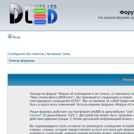
Фору
На нашем форуме иде
Вход
Сообщения без ответов
|
Активные темы
Список форумов
Форум 
Заходя на форум “Форум об освещении и не только, от магазина с
“https://www.dled.ru:80/forum”), Вы принимаете следующие условия
светодиодного освещения DLED”. Мы оставляем за собой право из
быть в курсе всех изменений. Использование форума «Форум об о
Наши форумы работают на платформе phpBB (в дальнейшем “они”, “
License
” (в дальнейшем “GPL”). Дистрибутив может быть загружен 
действия администрации. С более детальной информацией можно 
Вы подтверждаете своё согласие не размещать сообщения оскорбит
страны, страны, которая предоставляет услуги хостинга для фору
подобных сообщений, администрация форума может заблокировать В