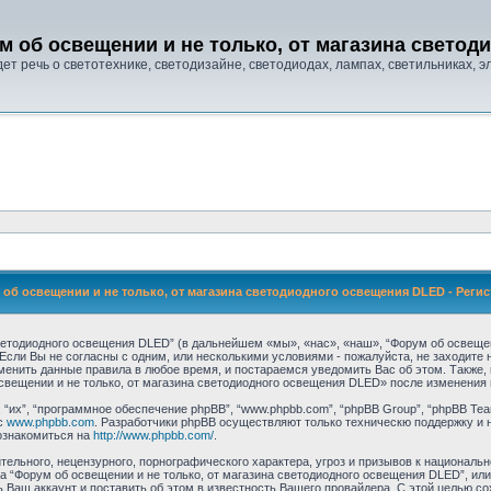
м об освещении и не только, от магазина свето
т речь о светотехнике, светодизайне, светодиодах, лампах, светильниках, эле
об освещении и не только, от магазина светодиодного освещения DLED - Реги
ветодиодного освещения DLED” (в дальнейшем «мы», «нас», «наш», “Форум об освещен
. Если Вы не согласны с одним, или несколькими условиями - пожалуйста, не заходите
менить данные правила в любое время, и постараемся уведомить Вас об этом. Также
свещении и не только, от магазина светодиодного освещения DLED» после изменения 
их”, “программное обеспечение phpBB”, “www.phpbb.com”, “phpBB Group”, “phpBB Tea
с
www.phpbb.com
. Разработчики phpBB осуществляют только техническю поддержку и 
ознакомиться на
http://www.phpbb.com/
.
ельного, нецензурного, порнографического характера, угроз и призывов к националь
ма “Форум об освещении и не только, от магазина светодиодного освещения DLED”, и
аш аккаунт и поставить об этом в известность Вашего провайдера. С этой целью сох