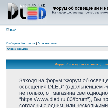
Форум об освещении и не
На нашем форуме идет речь о светотехн
Вход
Сообщения без ответов
|
Активные темы
Список форумов
Форум об освещении и не только, от м
Заходя на форум “Форум об освещен
освещения DLED” (в дальнейшем «м
не только, от магазина светодиодн
“https://www.dled.ru:80/forum”), В
согласны с одним, или несколькими