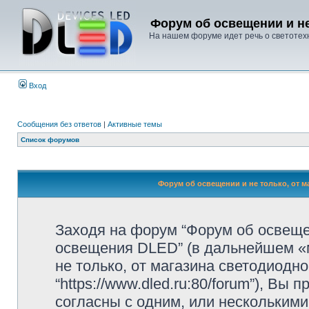
Форум об освещении и не
На нашем форуме идет речь о светотехн
Вход
Сообщения без ответов
|
Активные темы
Список форумов
Форум об освещении и не только, от м
Заходя на форум “Форум об освещен
освещения DLED” (в дальнейшем «м
не только, от магазина светодиодн
“https://www.dled.ru:80/forum”), В
согласны с одним, или несколькими