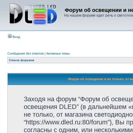
Форум об освещении и не
На нашем форуме идет речь о светотехн
Вход
Сообщения без ответов
|
Активные темы
Список форумов
Форум об освещении и не только, от м
Заходя на форум “Форум об освещен
освещения DLED” (в дальнейшем «м
не только, от магазина светодиодн
“https://www.dled.ru:80/forum”), В
согласны с одним, или несколькими