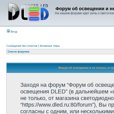
Форум об освещении и не
На нашем форуме идет речь о светотехн
Вход
Сообщения без ответов
|
Активные темы
Список форумов
Форум об освещении и не только, от м
Заходя на форум “Форум об освещен
освещения DLED” (в дальнейшем «м
не только, от магазина светодиодн
“https://www.dled.ru:80/forum”), В
согласны с одним, или несколькими