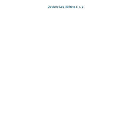
Devices Led lighting s. r. o.