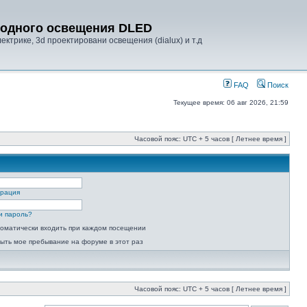
диодного освещения DLED
ктрике, 3d проектировани освещения (dialux) и т.д
FAQ
Поиск
Текущее время: 06 авг 2026, 21:59
Часовой пояс: UTC + 5 часов [ Летнее время ]
трация
и пароль?
оматически входить при каждом посещении
ыть мое пребывание на форуме в этот раз
Часовой пояс: UTC + 5 часов [ Летнее время ]