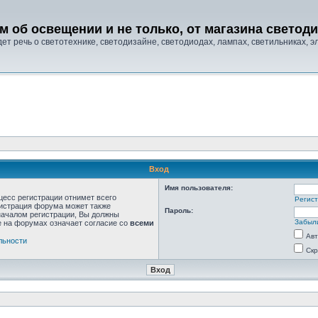
м об освещении и не только, от магазина свето
т речь о светотехнике, светодизайне, светодиодах, лампах, светильниках, эле
Вход
Имя пользователя:
цесс регистрации отнимет всего
Регис
нистрация форума может также
Пароль:
началом регистрации, Вы должны
Забыл
е на форумах означает согласие со
всеми
Авт
льности
Скр