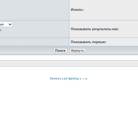
Искать:
Показывать результаты как:
ю
Показывать первые:
Devices Led lighting s. r. o.