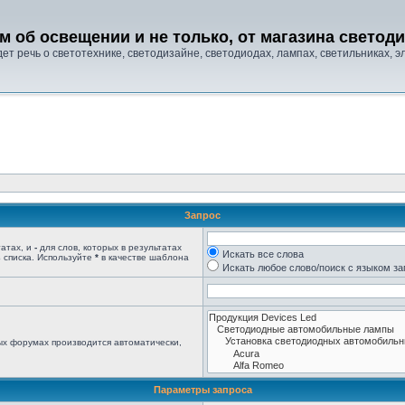
м об освещении и не только, от магазина свето
т речь о светотехнике, светодизайне, светодиодах, лампах, светильниках, эле
Запрос
татах, и
-
для слов, которых в результатах
Искать все слова
 списка. Используйте
*
в качестве шаблона
Искать любое слово/поиск с языком з
ых форумах производится автоматически,
Параметры запроса