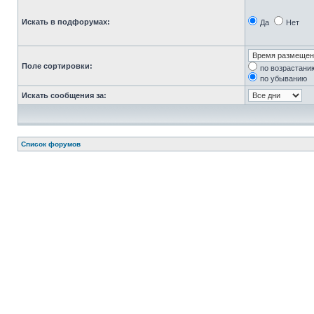
Искать в подфорумах:
Да
Нет
Поле сортировки:
по возрастани
по убыванию
Искать сообщения за:
Список форумов