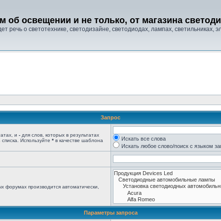
м об освещении и не только, от магазина свето
т речь о светотехнике, светодизайне, светодиодах, лампах, светильниках, эле
Запрос
татах, и
-
для слов, которых в результатах
Искать все слова
 списка. Используйте
*
в качестве шаблона
Искать любое слово/поиск с языком з
ых форумах производится автоматически,
Параметры запроса