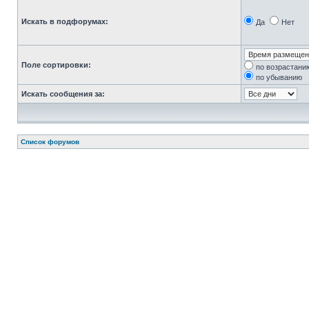
Искать в подфорумах:
Да
Нет
Поле сортировки:
по возрастани
по убыванию
Искать сообщения за:
Список форумов