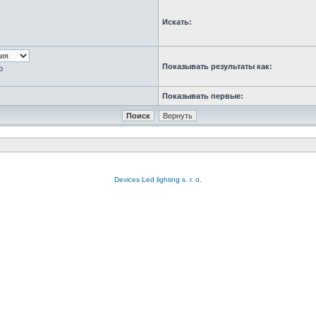
Искать:
Показывать результаты как:
ю
Показывать первые:
Devices Led lighting s. r. o.