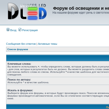
Форум об освещении и не
На нашем форуме идет речь о светотехн
Вход
Регистрация
Сообщения без ответов
|
Активные темы
Список форумов
Ключевые слова:
Вы можете использовать
+
, чтобы определить слова, которые должны быть в результ
-
для слов, которых в результатах быть не должно. Вы можете разделить слова сим
для поиска любого слова из списка. Используйте
*
в качестве шаблона для частичног
совпадения.
Поиск по автору:
Используйте * в качестве шаблона.
Искать в форумах:
Выберите форум или форумы, в которых будет произведен поиск. Поиск во вложенн
форумах производится автоматически, если Вы не отключили соответствующую опц
ниже.
П