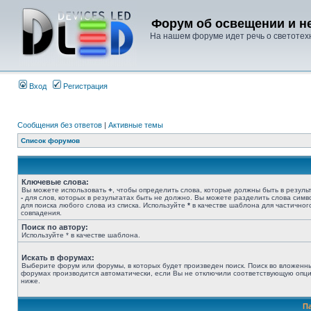
Форум об освещении и не
На нашем форуме идет речь о светотехн
Вход
Регистрация
Сообщения без ответов
|
Активные темы
Список форумов
Ключевые слова:
Вы можете использовать
+
, чтобы определить слова, которые должны быть в результ
-
для слов, которых в результатах быть не должно. Вы можете разделить слова сим
для поиска любого слова из списка. Используйте
*
в качестве шаблона для частичног
совпадения.
Поиск по автору:
Используйте * в качестве шаблона.
Искать в форумах:
Выберите форум или форумы, в которых будет произведен поиск. Поиск во вложенн
форумах производится автоматически, если Вы не отключили соответствующую опц
ниже.
П