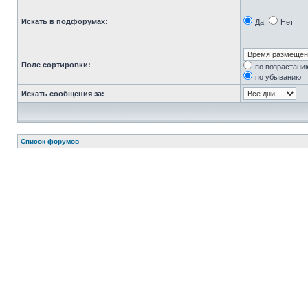
Искать в подфорумах:
Да
Нет
Поле сортировки:
по возрастани
по убыванию
Искать сообщения за:
Список форумов