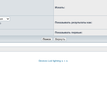
Искать:
Показывать результаты как:
ю
Показывать первые:
Devices Led lighting s. r. o.