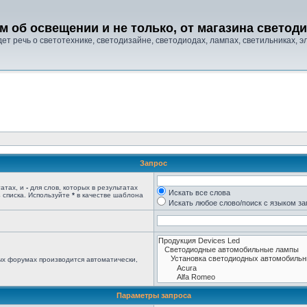
м об освещении и не только, от магазина свето
т речь о светотехнике, светодизайне, светодиодах, лампах, светильниках, эле
Запрос
татах, и
-
для слов, которых в результатах
Искать все слова
 списка. Используйте
*
в качестве шаблона
Искать любое слово/поиск с языком з
ых форумах производится автоматически,
Параметры запроса