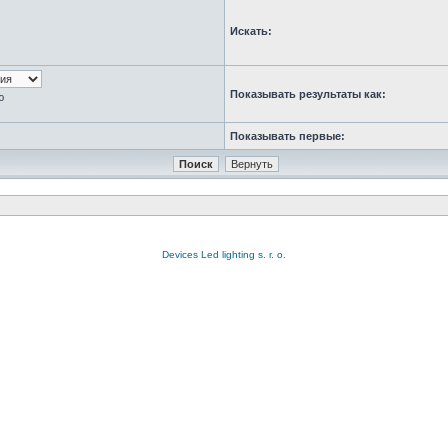
Искать:
Показывать результаты как:
ю
Показывать первые:
Devices Led lighting s. r. o.