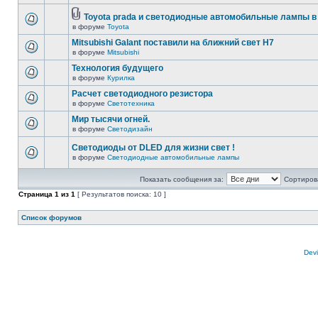
Toyota prada и светодиодные автомобильные лампы в
в форуме
Toyota
Mitsubishi Galant поставили на ближний свет H7
в форуме
Mitsubishi
Технология будущего
в форуме
Курилка
Расчет светодиодного резистора
в форуме
Светотехника
Мир тысячи огней.
в форуме
Светодизайн
Светодиоды от DLED для жизни свет !
в форуме
Светодиодные автомобильные лампы
Показать сообщения за:
Сортирова
Страница
1
из
1
[ Результатов поиска: 10 ]
Список форумов
Devi