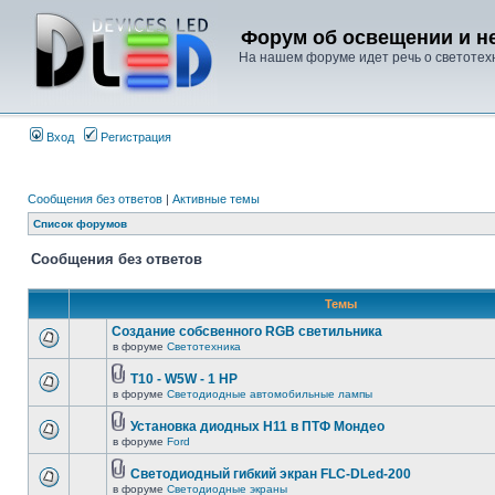
Форум об освещении и не
На нашем форуме идет речь о светотехн
Вход
Регистрация
Сообщения без ответов
|
Активные темы
Список форумов
Сообщения без ответов
Темы
Создание собсвенного RGB светильника
в форуме
Светотехника
T10 - W5W - 1 HP
в форуме
Светодиодные автомобильные лампы
Установка диодных Н11 в ПТФ Мондео
в форуме
Ford
Светодиодный гибкий экран FLC-DLed-200
в форуме
Светодиодные экраны