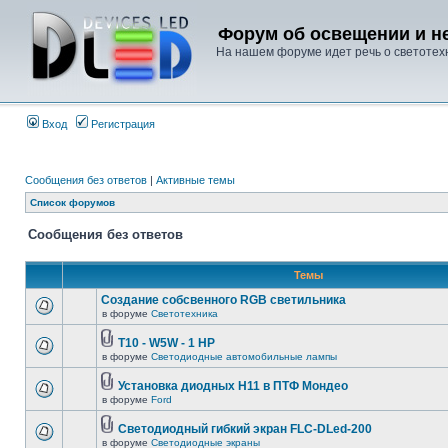
Форум об освещении и не
На нашем форуме идет речь о светотехн
Вход
Регистрация
Сообщения без ответов
|
Активные темы
Список форумов
Сообщения без ответов
Темы
Создание собсвенного RGB светильника
в форуме
Светотехника
T10 - W5W - 1 HP
в форуме
Светодиодные автомобильные лампы
Установка диодных Н11 в ПТФ Мондео
в форуме
Ford
Светодиодный гибкий экран FLC-DLed-200
в форуме
Светодиодные экраны