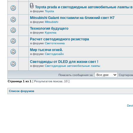
Toyota prada и светодиодные автомобильные лампы в
в форуме
Toyota
Mitsubishi Galant поставили на ближний свет H7
в форуме
Mitsubishi
Технология будущего
в форуме
Курилка
Расчет светодиодного резистора
в форуме
Светотехника
Мир тысячи огней.
в форуме
Светодизайн
Светодиоды от DLED для жизни свет !
в форуме
Светодиодные автомобильные лампы
Показать сообщения за:
Сортирова
Страница
1
из
1
[ Результатов поиска: 10 ]
Список форумов
Devi