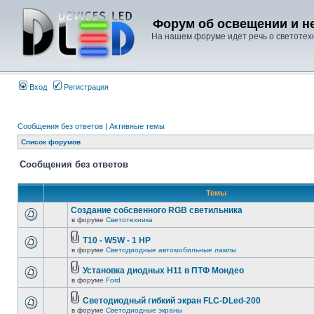
Форум об освещении и не
На нашем форуме идет речь о светотехн
Вход
Регистрация
Сообщения без ответов
|
Активные темы
Список форумов
Сообщения без ответов
Темы
Создание собсвенного RGB светильника
в форуме
Светотехника
T10 - W5W - 1 HP
в форуме
Светодиодные автомобильные лампы
Установка диодных Н11 в ПТФ Мондео
в форуме
Ford
Светодиодный гибкий экран FLC-DLed-200
в форуме
Светодиодные экраны