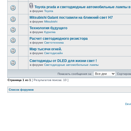
Toyota prada и светодиодные автомобильные лампы в
в форуме
Toyota
Mitsubishi Galant поставили на ближний свет H7
в форуме
Mitsubishi
Технология будущего
в форуме
Курилка
Расчет светодиодного резистора
в форуме
Светотехника
Мир тысячи огней.
в форуме
Светодизайн
Светодиоды от DLED для жизни свет !
в форуме
Светодиодные автомобильные лампы
Показать сообщения за:
Сортирова
Страница
1
из
1
[ Результатов поиска: 10 ]
Список форумов
Devi