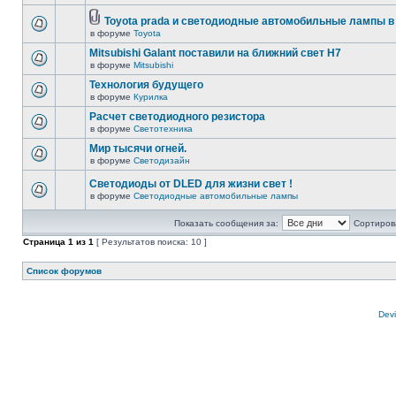
Toyota prada и светодиодные автомобильные лампы в
в форуме
Toyota
Mitsubishi Galant поставили на ближний свет H7
в форуме
Mitsubishi
Технология будущего
в форуме
Курилка
Расчет светодиодного резистора
в форуме
Светотехника
Мир тысячи огней.
в форуме
Светодизайн
Светодиоды от DLED для жизни свет !
в форуме
Светодиодные автомобильные лампы
Показать сообщения за:
Сортирова
Страница
1
из
1
[ Результатов поиска: 10 ]
Список форумов
Devi