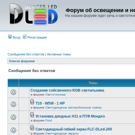
Форум об освещении и не
На нашем форуме идет речь о светотехн
Вход
Регистрация
Сообщения без ответов
|
Активные темы
Список форумов
Сообщения без ответов
Темы
Создание собсвенного RGB светильника
в форуме
Светотехника
T10 - W5W - 1 HP
в форуме
Светодиодные автомобильные лампы
Установка диодных Н11 в ПТФ Мондео
в форуме
Ford
Светодиодный гибкий экран FLC-DLed-200
в форуме
Светодиодные экраны