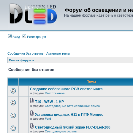
Форум об освещении и не
На нашем форуме идет речь о светотехн
Вход
Регистрация
Сообщения без ответов
|
Активные темы
Список форумов
Сообщения без ответов
Темы
Создание собсвенного RGB светильника
в форуме
Светотехника
T10 - W5W - 1 HP
в форуме
Светодиодные автомобильные лампы
Установка диодных Н11 в ПТФ Мондео
в форуме
Ford
Светодиодный гибкий экран FLC-DLed-200
в форуме
Светодиодные экраны