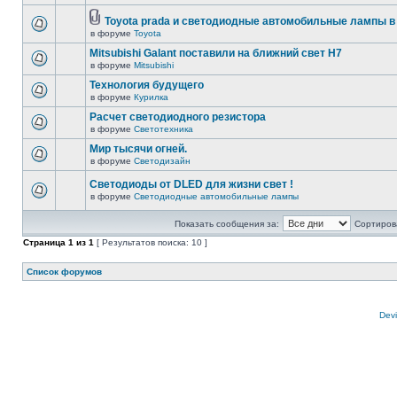
Toyota prada и светодиодные автомобильные лампы в
в форуме
Toyota
Mitsubishi Galant поставили на ближний свет H7
в форуме
Mitsubishi
Технология будущего
в форуме
Курилка
Расчет светодиодного резистора
в форуме
Светотехника
Мир тысячи огней.
в форуме
Светодизайн
Светодиоды от DLED для жизни свет !
в форуме
Светодиодные автомобильные лампы
Показать сообщения за:
Сортирова
Страница
1
из
1
[ Результатов поиска: 10 ]
Список форумов
Devi