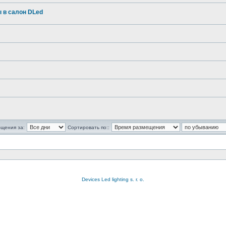
 в салон DLed
бщения за:
Сортировать по::
Devices Led lighting s. r. o.