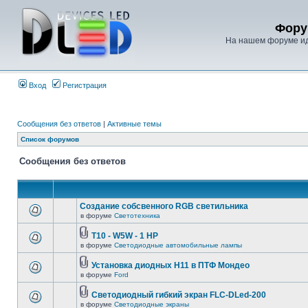
Фору
На нашем форуме иде
Вход
Регистрация
Сообщения без ответов
|
Активные темы
Список форумов
Сообщения без ответов
Создание собсвенного RGB светильника
в форуме
Светотехника
T10 - W5W - 1 HP
в форуме
Светодиодные автомобильные лампы
Установка диодных Н11 в ПТФ Мондео
в форуме
Ford
Светодиодный гибкий экран FLC-DLed-200
в форуме
Светодиодные экраны