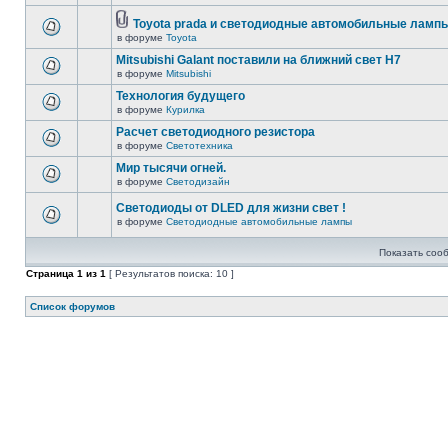
Toyota prada и светодиодные автомобильные лампы
в форуме
Toyota
Mitsubishi Galant поставили на ближний свет H7
в форуме
Mitsubishi
Технология будущего
в форуме
Курилка
Расчет светодиодного резистора
в форуме
Светотехника
Мир тысячи огней.
в форуме
Светодизайн
Светодиоды от DLED для жизни свет !
в форуме
Светодиодные автомобильные лампы
Показать соо
Страница
1
из
1
[ Результатов поиска: 10 ]
Список форумов