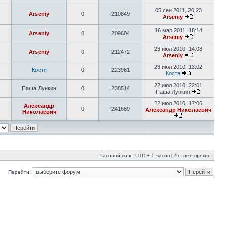
05 сен 2011, 20:23
Arseniy
0
210849
Arseniy
16 мар 2011, 18:14
Arseniy
0
209604
Arseniy
23 июл 2010, 14:08
Arseniy
0
212472
Arseniy
23 июл 2010, 13:02
Костя
0
223961
Костя
22 июл 2010, 22:01
Паша Лункин
0
238514
Паша Лункин
22 июл 2010, 17:06
Александр
0
241689
Александр Николаевич
Николаевич
Часовой пояс: UTC + 5 часов [ Летнее время ]
Перейти: