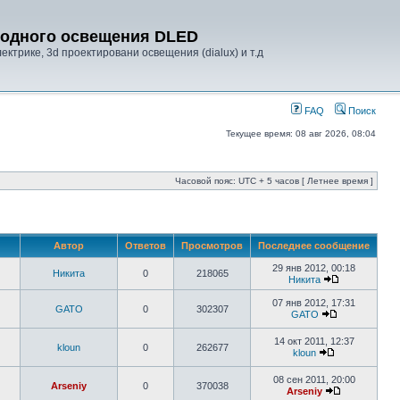
диодного освещения DLED
ктрике, 3d проектировани освещения (dialux) и т.д
FAQ
Поиск
Текущее время: 08 авг 2026, 08:04
Часовой пояс: UTC + 5 часов [ Летнее время ]
Автор
Ответов
Просмотров
Последнее сообщение
29 янв 2012, 00:18
Никита
0
218065
Никита
07 янв 2012, 17:31
GATO
0
302307
GATO
14 окт 2011, 12:37
kloun
0
262677
kloun
08 сен 2011, 20:00
Arseniy
0
370038
Arseniy