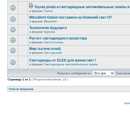
Toyota prada и светодиодные автомобильные лампы в
в форуме
Toyota
Mitsubishi Galant поставили на ближний свет H7
в форуме
Mitsubishi
Технология будущего
в форуме
Курилка
Расчет светодиодного резистора
в форуме
Светотехника
Мир тысячи огней.
в форуме
Светодизайн
Светодиоды от DLED для жизни свет !
в форуме
Светодиодные автомобильные лампы
Показать сообщения за:
Сортирова
Страница
1
из
1
[ Результатов поиска: 10 ]
Список форумов
Devi