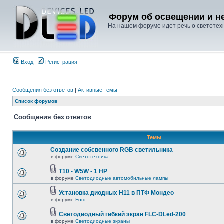
Форум об освещении и не
На нашем форуме идет речь о светотехн
Вход
Регистрация
Сообщения без ответов
|
Активные темы
Список форумов
Сообщения без ответов
Темы
Создание собсвенного RGB светильника
в форуме
Светотехника
T10 - W5W - 1 HP
в форуме
Светодиодные автомобильные лампы
Установка диодных Н11 в ПТФ Мондео
в форуме
Ford
Светодиодный гибкий экран FLC-DLed-200
в форуме
Светодиодные экраны