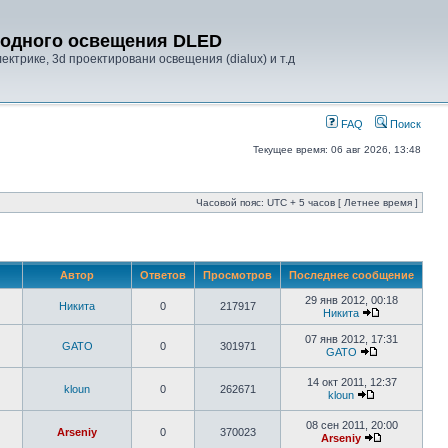
диодного освещения DLED
ктрике, 3d проектировани освещения (dialux) и т.д
FAQ
Поиск
Текущее время: 06 авг 2026, 13:48
Часовой пояс: UTC + 5 часов [ Летнее время ]
Автор
Ответов
Просмотров
Последнее сообщение
29 янв 2012, 00:18
Никита
0
217917
Никита
07 янв 2012, 17:31
GATO
0
301971
GATO
14 окт 2011, 12:37
kloun
0
262671
kloun
08 сен 2011, 20:00
Arseniy
0
370023
Arseniy