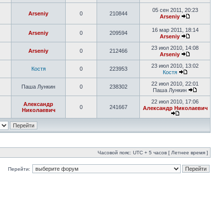
05 сен 2011, 20:23
Arseniy
0
210844
Arseniy
16 мар 2011, 18:14
Arseniy
0
209594
Arseniy
23 июл 2010, 14:08
Arseniy
0
212466
Arseniy
23 июл 2010, 13:02
Костя
0
223953
Костя
22 июл 2010, 22:01
Паша Лункин
0
238302
Паша Лункин
22 июл 2010, 17:06
Александр
0
241667
Александр Николаевич
Николаевич
Часовой пояс: UTC + 5 часов [ Летнее время ]
Перейти: