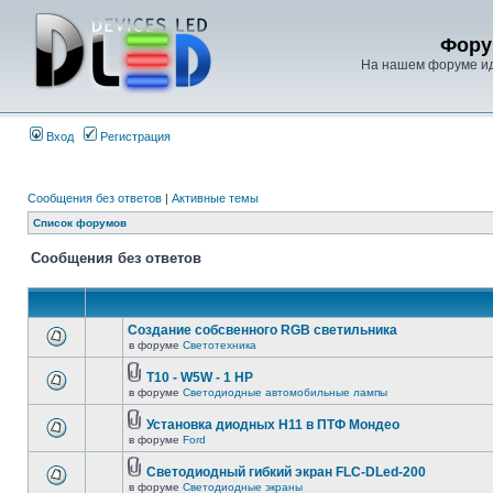
Фору
На нашем форуме иде
Вход
Регистрация
Сообщения без ответов
|
Активные темы
Список форумов
Сообщения без ответов
Создание собсвенного RGB светильника
в форуме
Светотехника
T10 - W5W - 1 HP
в форуме
Светодиодные автомобильные лампы
Установка диодных Н11 в ПТФ Мондео
в форуме
Ford
Светодиодный гибкий экран FLC-DLed-200
в форуме
Светодиодные экраны