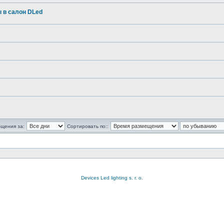
 в салон DLed
бщения за:
Сортировать по::
Devices Led lighting s. r. o.