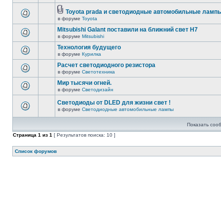
Toyota prada и светодиодные автомобильные лампы
в форуме
Toyota
Mitsubishi Galant поставили на ближний свет H7
в форуме
Mitsubishi
Технология будущего
в форуме
Курилка
Расчет светодиодного резистора
в форуме
Светотехника
Мир тысячи огней.
в форуме
Светодизайн
Светодиоды от DLED для жизни свет !
в форуме
Светодиодные автомобильные лампы
Показать соо
Страница
1
из
1
[ Результатов поиска: 10 ]
Список форумов