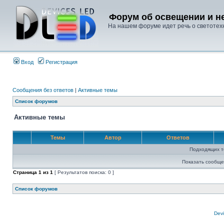
Форум об освещении и не
На нашем форуме идет речь о светотехн
Вход
Регистрация
Сообщения без ответов
|
Активные темы
Список форумов
Активные темы
Темы
Автор
Ответов
Подходящих т
Показать сообще
Страница
1
из
1
[ Результатов поиска: 0 ]
Список форумов
Devi