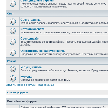
Светодиодные экраны
Гибкие светодиодные экраны - представляет собой гибкую сетку с у
которого и производится управление.
Свет
Светотехника
Технические вопросы и аспекты светотехники. Осветительное оборуд
Источники света
Источники света: традиционные лампы, газоразрядные источники свет
Светодизайн
Всё, что связано со светодизайном. Проекты освещения, Дизайн-проект
дизайна
Осветительное оборудование.
Предложения по осветительному оборудованию. Поставки светотехник
Разное
Услуги, Работа
Поиск и предложение работы и услуг. Резюме, вакансии. Предложени
Курилка
Свободное общение на различные темы
Удалить cookies форума
|
Наша команда
Список форумов
Кто сейчас на форуме
Сейчас посетителей на форуме:
370
, из них зарегистрированных: 0, 