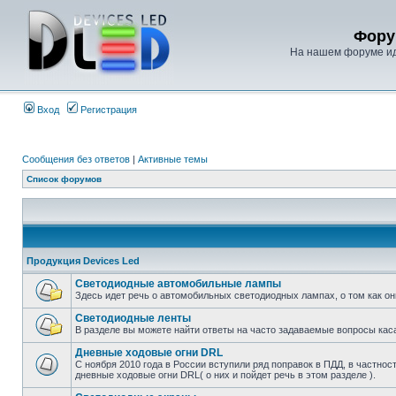
Фору
На нашем форуме иде
Вход
Регистрация
Сообщения без ответов
|
Активные темы
Список форумов
Продукция Devices Led
Светодиодные автомобильные лампы
Здесь идет речь о автомобильных светодиодных лампах, о том как о
Светодиодные ленты
В разделе вы можете найти ответы на часто задаваемые вопросы кас
Дневные ходовые огни DRL
С ноября 2010 года в России вступили ряд поправок в ПДД, в частнос
дневные ходовые огни DRL( о них и пойдет речь в этом разделе ).