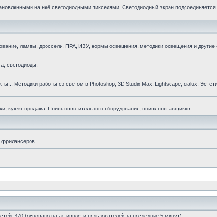
становленными на неё светодиодными пикселями. Светодиодный экран подсоединяется 
ование, лампы, дроссели, ПРА, ИЗУ, нормы освещения, методики освещения и другие
а, светодиоды.
ы... Методики работы со светом в Photoshop, 3D Studio Max, Lightscape, dialux. Эстет
и, купля-продажа. Поиск осветительного оборудования, поиск поставщиков.
я фрилансеров.
гостей: 370 (основано на активности пользователей за последние 5 минут)