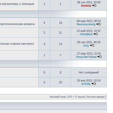
08 сен 2011, 20:00
к контроллеру, с помощью
1
1
Arseniy
08 мар 2012, 08:54
5
18
 светотехнические вопросы
Neorsesciesdg
14 май 2012, 16:52
2
11
micheljack
03 сен 2011, 08:39
ическая сторона светового
3
14
Jony
27 мар 2012, 11:55
1
7
HosyLiamToisad
0
0
Нет сообщений
20 апр 2012, 10:24
5
32
tortrinly
Часовой пояс: UTC + 5 часов [ Летнее время ]