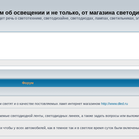
м об освещении и не только, от магазина свето
т речь о светотехнике, светодизайне, светодиодах, лампах, светильниках, эле
Форум
ни светят и о качестве постовляемых ламп интернет магазином
http://www.dled.ru
аемые светодиодной ленты, светодиодных линеек, а также задать вопросы или выложи
ти чтобы у всех автомобилей, как в темное так и в светлое время суток были включены