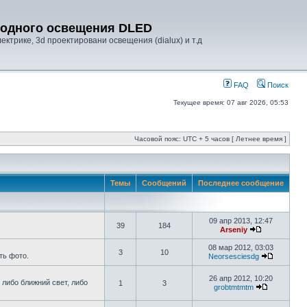
диодного освещения DLED
ктрике, 3d проектировани освещения (dialux) и т.д
FAQ
Поиск
Текущее время: 07 авг 2026, 05:53
Часовой пояс: UTC + 5 часов [ Летнее время ]
Темы
Сообщений
Последнее сообщение
09 апр 2013, 12:47
39
184
Arseniy
08 мар 2012, 03:03
3
10
ть фото.
Neorsesciesdg
26 апр 2012, 10:20
 либо ближний свет, либо
1
3
grobtmtmtm