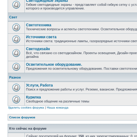
Светодиодные экраны
Гибкие светодиодные экраны - представляет собой гибкую сетку с у
которого и производится управление.
Свет
Светотехника
Технические вопросы и аспекты светотехники. Осветительное оборуд
Источники света
Источники света: традиционные лампы, газоразрядные источники свет
Светодизайн
Всё, что связано со светодизайном. Проекты освещения, Дизайн-проект
дизайна
Осветительное оборудование.
Предложения по осветительному оборудованию. Поставки светотехник
Разное
Услуги, Работа
Поиск и предложение работы и услуг. Резюме, вакансии. Предложени
Курилка
Свободное общение на различные темы
Удалить cookies форума
|
Наша команда
Список форумов
Кто сейчас на форуме
Сейчас посетителей на форуме:
150
, из них зарегистрированных: 0, 