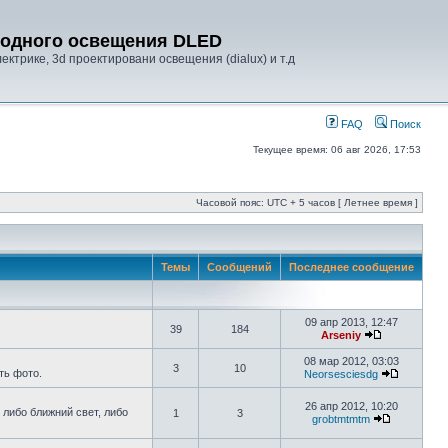
диодного освещения DLED
ктрике, 3d проектировани освещения (dialux) и т.д
FAQ
Поиск
Текущее время: 06 авг 2026, 17:53
Часовой пояс: UTC + 5 часов [ Летнее время ]
Темы
Сообщений
Последнее сообщение
09 апр 2013, 12:47
39
184
Arseniy
08 мар 2012, 03:03
3
10
ть фото.
Neorsesciesdg
26 апр 2012, 10:20
 либо ближний свет, либо
1
3
grobtmtmtm