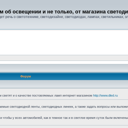
м об освещении и не только, от магазина свето
т речь о светотехнике, светодизайне, светодиодах, лампах, светильниках, эле
Форум
ни светят и о качестве постовляемых ламп интернет магазином
http://www.dled.ru
аемые светодиодной ленты, светодиодных линеек, а также задать вопросы или выложи
ти чтобы у всех автомобилей, как в темное так и в светлое время суток были включены