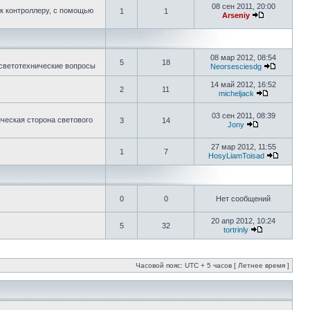
08 сен 2011, 20:00
к контроллеру, с помощью
1
1
Arseniy
08 мар 2012, 08:54
5
18
 светотехнические вопросы
Neorsesciesdg
14 май 2012, 16:52
2
11
micheljack
03 сен 2011, 08:39
ическая сторона светового
3
14
Jony
27 мар 2012, 11:55
1
7
HosyLiamToisad
0
0
Нет сообщений
20 апр 2012, 10:24
5
32
tortrinly
Часовой пояс: UTC + 5 часов [ Летнее время ]