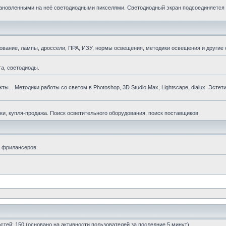
становленными на неё светодиодными пикселями. Светодиодный экран подсоединяется 
ование, лампы, дроссели, ПРА, ИЗУ, нормы освещения, методики освещения и другие
а, светодиоды.
ы... Методики работы со светом в Photoshop, 3D Studio Max, Lightscape, dialux. Эстет
и, купля-продажа. Поиск осветительного оборудования, поиск поставщиков.
я фрилансеров.
гостей: 150 (основано на активности пользователей за последние 5 минут)