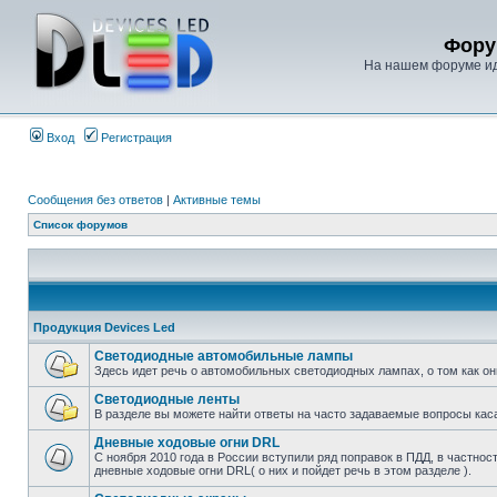
Фору
На нашем форуме иде
Вход
Регистрация
Сообщения без ответов
|
Активные темы
Список форумов
Продукция Devices Led
Светодиодные автомобильные лампы
Здесь идет речь о автомобильных светодиодных лампах, о том как о
Светодиодные ленты
В разделе вы можете найти ответы на часто задаваемые вопросы кас
Дневные ходовые огни DRL
С ноября 2010 года в России вступили ряд поправок в ПДД, в частнос
дневные ходовые огни DRL( о них и пойдет речь в этом разделе ).