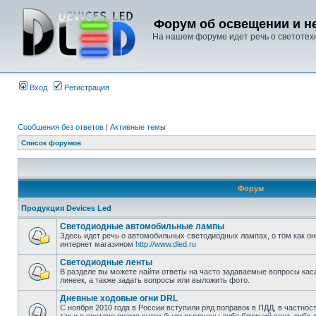
Форум об освещении и не
На нашем форуме идет речь о светотехн
Вход
Регистрация
Сообщения без ответов
|
Активные темы
Список форумов
Форум
Продукция Devices Led
Светодиодные автомобильные лампы
Здесь идет речь о автомобильных светодиодных лампах, о том как он
интернет магазином
http://www.dled.ru
Светодиодные ленты
В разделе вы можете найти ответы на часто задаваемые вопросы ка
линеек, а также задать вопросы или выложить фото.
Дневные ходовые огни DRL
С ноября 2010 года в России вступили ряд поправок в ПДД, в частнос