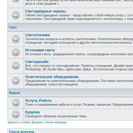
так и в светлое время суток были включены либо ближний свет, либо 
речь в этом разделе ).
Светодиодные экраны
Гибкие светодиодные экраны - представляет собой гибкую сетку с у
пикселями. Светодиодный экран подсоединяется к контроллеру, с по
Свет
Светотехника
Технические вопросы и аспекты светотехники. Осветительное оборуд
освещения, методики освещения и другие светотехнические вопросы
Источники света
Источники света: традиционные лампы, газоразрядные источники свет
Светодизайн
Всё, что связано со светодизайном. Проекты освещения, Дизайн-прое
Photoshop, 3D Studio Max, Lightscape, dialux. Эстетическая сторона св
Осветительное оборудование.
Предложения по осветительному оборудованию. Поставки светотехник
оборудования, поиск поставщиков.
Разное
Услуги, Работа
Поиск и предложение работы и услуг. Резюме, вакансии. Предложени
Курилка
Свободное общение на различные темы
Удалить cookies форума
|
Наша команда
Список форумов