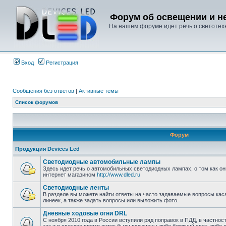
Форум об освещении и не
На нашем форуме идет речь о светотехн
Вход
Регистрация
Сообщения без ответов
|
Активные темы
Список форумов
Форум
Продукция Devices Led
Светодиодные автомобильные лампы
Здесь идет речь о автомобильных светодиодных лампах, о том как он
интернет магазином
http://www.dled.ru
Светодиодные ленты
В разделе вы можете найти ответы на часто задаваемые вопросы ка
линеек, а также задать вопросы или выложить фото.
Дневные ходовые огни DRL
С ноября 2010 года в России вступили ряд поправок в ПДД, в частнос