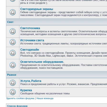
так и в светлое время суток были включены либо ближний свет, либо 
речь в этом разделе ).
Светодиодные экраны
Гибкие светодиодные экраны - представляет собой гибкую сетку с у
пикселями. Светодиодный экран подсоединяется к контроллеру, с по
Свет
Светотехника
Технические вопросы и аспекты светотехники. Осветительное оборуд
освещения, методики освещения и другие светотехнические вопросы
Источники света
Источники света: традиционные лампы, газоразрядные источники свет
Светодизайн
Всё, что связано со светодизайном. Проекты освещения, Дизайн-прое
Photoshop, 3D Studio Max, Lightscape, dialux. Эстетическая сторона св
Осветительное оборудование.
Предложения по осветительному оборудованию. Поставки светотехник
оборудования, поиск поставщиков.
Разное
Услуги, Работа
Поиск и предложение работы и услуг. Резюме, вакансии. Предложени
Курилка
Свободное общение на различные темы
Удалить cookies форума
|
Наша команда
Список форумов