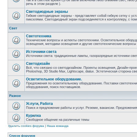
так и в светлое время суток были включены либо ближний свет, либо 
речь в этом разделе ).
Светодиодные экраны
Гибкие светодиодные экраны - представляет собой гибкую сетку с у
пикселями. Светодиодный экран подсоединяется к контроллеру, с по
Свет
Светотехника
Технические вопросы и аспекты светотехники. Осветительное оборуд
освещения, методики освещения и другие светотехнические вопросы
Источники света
Источники света: традиционные лампы, газоразрядные источники свет
Светодизайн
Всё, что связано со светодизайном. Проекты освещения, Дизайн-прое
Photoshop, 3D Studio Max, Lightscape, dialux. Эстетическая сторона св
Осветительное оборудование.
Предложения по осветительному оборудованию. Поставки светотехник
оборудования, поиск поставщиков.
Разное
Услуги, Работа
Поиск и предложение работы и услуг. Резюме, вакансии. Предложени
Курилка
Свободное общение на различные темы
Удалить cookies форума
|
Наша команда
Список форумов