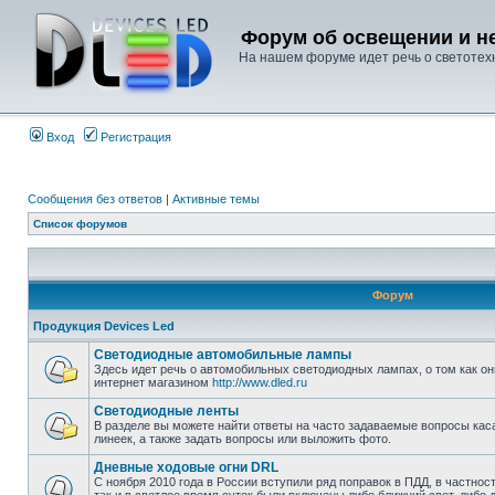
Форум об освещении и не
На нашем форуме идет речь о светотехн
Вход
Регистрация
Сообщения без ответов
|
Активные темы
Список форумов
Форум
Продукция Devices Led
Светодиодные автомобильные лампы
Здесь идет речь о автомобильных светодиодных лампах, о том как он
интернет магазином
http://www.dled.ru
Светодиодные ленты
В разделе вы можете найти ответы на часто задаваемые вопросы ка
линеек, а также задать вопросы или выложить фото.
Дневные ходовые огни DRL
С ноября 2010 года в России вступили ряд поправок в ПДД, в частнос