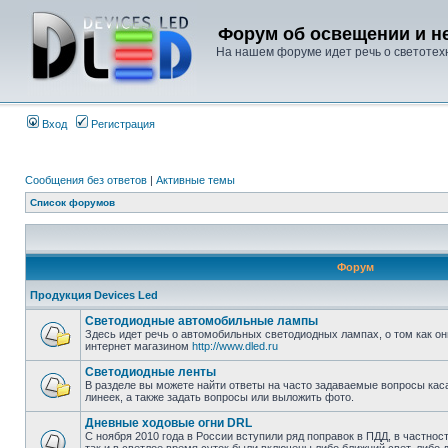
Форум об освещении и не
На нашем форуме идет речь о светотехн
Вход
Регистрация
Сообщения без ответов
|
Активные темы
Список форумов
Форум
Продукция Devices Led
Светодиодные автомобильные лампы
Здесь идет речь о автомобильных светодиодных лампах, о том как он
интернет магазином
http://www.dled.ru
Светодиодные ленты
В разделе вы можете найти ответы на часто задаваемые вопросы ка
линеек, а также задать вопросы или выложить фото.
Дневные ходовые огни DRL
С ноября 2010 года в России вступили ряд поправок в ПДД, в частнос