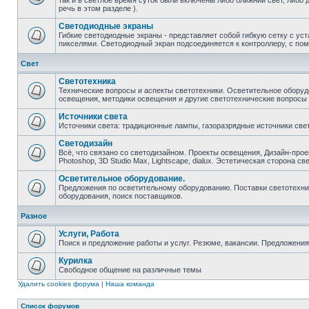
так и в светлое время суток были включены либо ближний свет, либо 
речь в этом разделе ).
Светодиодные экраны
Гибкие светодиодные экраны - представляет собой гибкую сетку с у
пикселями. Светодиодный экран подсоединяется к контроллеру, с по
Свет
Светотехника
Технические вопросы и аспекты светотехники. Осветительное оборуд
освещения, методики освещения и другие светотехнические вопросы
Источники света
Источники света: традиционные лампы, газоразрядные источники свет
Светодизайн
Всё, что связано со светодизайном. Проекты освещения, Дизайн-прое
Photoshop, 3D Studio Max, Lightscape, dialux. Эстетическая сторона св
Осветительное оборудование.
Предложения по осветительному оборудованию. Поставки светотехник
оборудования, поиск поставщиков.
Разное
Услуги, Работа
Поиск и предложение работы и услуг. Резюме, вакансии. Предложени
Курилка
Свободное общение на различные темы
Удалить cookies форума
|
Наша команда
Список форумов