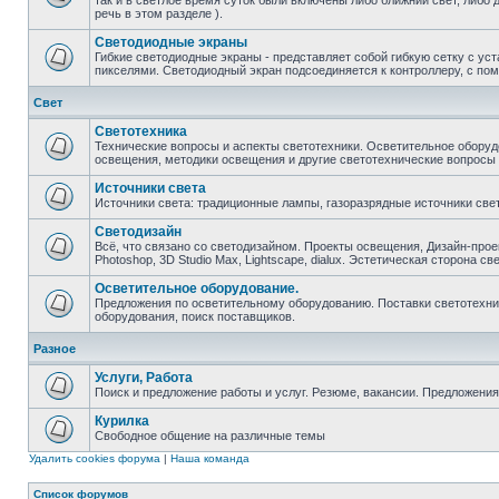
так и в светлое время суток были включены либо ближний свет, либо 
речь в этом разделе ).
Светодиодные экраны
Гибкие светодиодные экраны - представляет собой гибкую сетку с у
пикселями. Светодиодный экран подсоединяется к контроллеру, с по
Свет
Светотехника
Технические вопросы и аспекты светотехники. Осветительное оборуд
освещения, методики освещения и другие светотехнические вопросы
Источники света
Источники света: традиционные лампы, газоразрядные источники свет
Светодизайн
Всё, что связано со светодизайном. Проекты освещения, Дизайн-прое
Photoshop, 3D Studio Max, Lightscape, dialux. Эстетическая сторона св
Осветительное оборудование.
Предложения по осветительному оборудованию. Поставки светотехник
оборудования, поиск поставщиков.
Разное
Услуги, Работа
Поиск и предложение работы и услуг. Резюме, вакансии. Предложени
Курилка
Свободное общение на различные темы
Удалить cookies форума
|
Наша команда
Список форумов