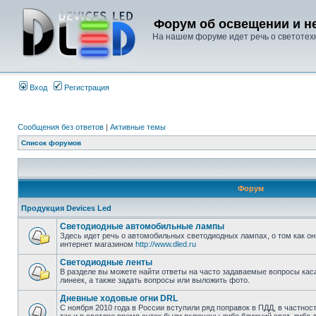
Форум об освещении и не
На нашем форуме идет речь о светотехн
Вход
Регистрация
Сообщения без ответов
|
Активные темы
Список форумов
Форум
Продукция Devices Led
Светодиодные автомобильные лампы
Здесь идет речь о автомобильных светодиодных лампах, о том как он
интернет магазином
http://www.dled.ru
Светодиодные ленты
В разделе вы можете найти ответы на часто задаваемые вопросы ка
линеек, а также задать вопросы или выложить фото.
Дневные ходовые огни DRL
С ноября 2010 года в России вступили ряд поправок в ПДД, в частнос