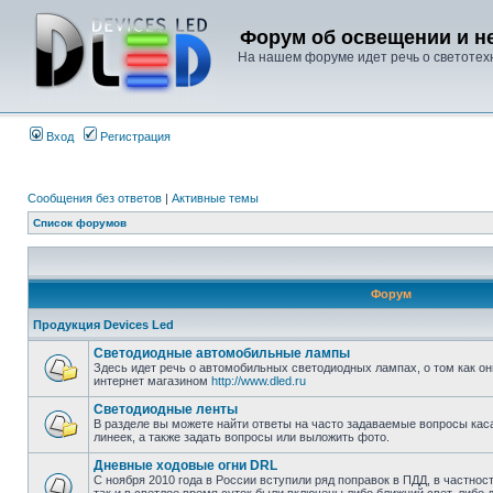
Форум об освещении и не
На нашем форуме идет речь о светотехн
Вход
Регистрация
Сообщения без ответов
|
Активные темы
Список форумов
Форум
Продукция Devices Led
Светодиодные автомобильные лампы
Здесь идет речь о автомобильных светодиодных лампах, о том как он
интернет магазином
http://www.dled.ru
Светодиодные ленты
В разделе вы можете найти ответы на часто задаваемые вопросы ка
линеек, а также задать вопросы или выложить фото.
Дневные ходовые огни DRL
С ноября 2010 года в России вступили ряд поправок в ПДД, в частнос