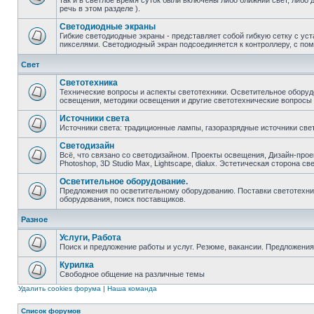
так и в светлое время суток были включены либо ближний свет, либо 
речь в этом разделе ).
Светодиодные экраны
Гибкие светодиодные экраны - представляет собой гибкую сетку с у
пикселями. Светодиодный экран подсоединяется к контроллеру, с по
Свет
Светотехника
Технические вопросы и аспекты светотехники. Осветительное оборуд
освещения, методики освещения и другие светотехнические вопросы
Источники света
Источники света: традиционные лампы, газоразрядные источники свет
Светодизайн
Всё, что связано со светодизайном. Проекты освещения, Дизайн-прое
Photoshop, 3D Studio Max, Lightscape, dialux. Эстетическая сторона св
Осветительное оборудование.
Предложения по осветительному оборудованию. Поставки светотехник
оборудования, поиск поставщиков.
Разное
Услуги, Работа
Поиск и предложение работы и услуг. Резюме, вакансии. Предложени
Курилка
Свободное общение на различные темы
Удалить cookies форума
|
Наша команда
Список форумов