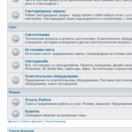
так и в светлое время суток были включены либо ближний свет, либо 
речь в этом разделе ).
Светодиодные экраны
Гибкие светодиодные экраны - представляет собой гибкую сетку с у
пикселями. Светодиодный экран подсоединяется к контроллеру, с по
Свет
Светотехника
Технические вопросы и аспекты светотехники. Осветительное оборуд
освещения, методики освещения и другие светотехнические вопросы
Источники света
Источники света: традиционные лампы, газоразрядные источники свет
Светодизайн
Всё, что связано со светодизайном. Проекты освещения, Дизайн-прое
Photoshop, 3D Studio Max, Lightscape, dialux. Эстетическая сторона св
Осветительное оборудование.
Предложения по осветительному оборудованию. Поставки светотехник
оборудования, поиск поставщиков.
Разное
Услуги, Работа
Поиск и предложение работы и услуг. Резюме, вакансии. Предложени
Курилка
Свободное общение на различные темы
Удалить cookies форума
|
Наша команда
Список форумов