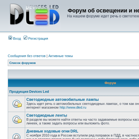
Форум об освещении и не
На нашем форуме идет речь о светотехн
Вход
Регистрация
Сообщения без ответов
|
Активные темы
Список форумов
Форум
Продукция Devices Led
Светодиодные автомобильные лампы
Здесь идет речь о автомобильных светодиодных лампах, о том как он
интернет магазином
http://www.dled.ru
Светодиодные ленты
В разделе вы можете найти ответы на часто задаваемые вопросы ка
линеек, а также задать вопросы или выложить фото.
Дневные ходовые огни DRL
С ноября 2010 года в России вступили ряд поправок в ПДД, в частнос