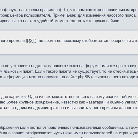
н форум, настроены правильно). То, что вам кажется неправильным вр
троек центра пользователя. Примечание: для изменения часового пояса,
ированы, то настал удобный момент сделать это прямо сейчас.
него времени (
DST
), но время по-прежнему отображается неверно, то эт
ор не установил поддержку вашего языка на форуме, или же просто ник
м языковый пакет. Если такого пакета не существует, то не стесняйтесь
ю информацию можно получить на сайте phpBB (ссылка на него находитс
две картинки. Одно из них может относиться к вашему званию, обычно э
но более крупное изображение, известно как «аватара» и обычно уника
аться с одним из администраторов и выяснить у него причины данного з
бражения количества отправленных пользователями сообщений, а такж
бычно звания отображаются чуть ниже имен пользователей на страницах