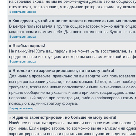
на странице входа, но мы не рекомендуем делать это на общедост
отсутствует, то это значит, что администратор отключил эту возмо
Вернуться наверх
» Как сделать, чтобы я не появлялся в списке активных польз
В центре пользователя в группе общих настроек можно найти опци
модераторам и самому себе. Для всех остальных вы будете скрыт
Вернуться наверх
» Я забыл пароль!
Не паникуйте! Хоть ваш пароль и не может быть восстановлен, вы 
предложенным инструкциям и вскоре вы снова сможете войти на ф
Вернуться наверх
» Я только что зарегистрировался, но не могу войти!
Для начала проверьте, правильно ли вы вводите имя пользователя
вы при регистрации указали, что вам меньше 13 лет, то вам необх
требуется, чтобы все новые пользователи были активированы самос
пришло сообщение на указанный вами при регистрации адрес элект
неправильный адрес при регистрации, либо он заблокирован каким-
помощью к администратору форума.
Вернуться наверх
» Я давно зарегистрирован, но больше не могу войти!
Наиболее вероятные причины: вы ввели неверное имя или пароль (
причинам. Если верно второе, то возможно вы не написали ни одн
зарегистрироваться снова и принять активное участие в дискуссиях