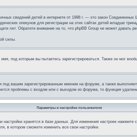
те личных сведений детей в интернете от 1998 г. — это закон Соединенн
дических опекунов для регистрации на этих сайтах детей младше тринад
ати лет. Обратите внимание на то, что phpBB Group не может давать р
ой силы.
 имя, под которым вы пытаетесь зарегистрироваться. Также он мог воо
я под вашим зарегистрированным именем на форуме, а также выполняет 
еются проблемы с входом или с выходом из форума, то функция удалени
Параметры и настройки пользователя
и настройки хранятся в базе данных. Для изменения настроек нажмите 
ля, в котором сможете изменить все свои настройки.