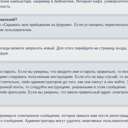
упном компьютере, например в библиотеке, Интернет-кафе, университете
жность.
ователей?
ю «Скрывать мое пребывание на форуме». Если установить переключате
ым пользователем.
всегда можете запросить новый. Для этого перейдите на страницу входа
орум.
 и пароль. Если вы уверены, что вводите имя и пароль правильно, то м
одимо следовать полученным инструкциям. Если это не ваш случай, то зн
тоятельно, либо администратором до того, как они смогут в них войти.
ронной почты, то следуйте инструкциям, указанными в этом сообщении.
либо фильтром. Если вы уверены, что ввели правильный адрес электронн
проверьте электронное сообщение, которое пришло вам после регистрац
ого сообщения. Администраторы могут удалять неактивных пользователе
.