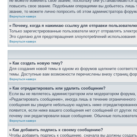
не можете изменить свое звание, поскольку они устанавливаются 
повысить свое звание. Подобными операциями вы добьетесь лишь т
звание, то можете лично попросить об этом администратора форум
Вернуться наверх
» Почему, когда я нажимаю ссылку для отправки пользователю
Только зарегистрированные пользователи могут отправлять элект
Это сделано для предотвращения злоупотреблений использования 
Вернуться наверх
» Как создать новую тему?
Для создания новой темы в одном из форумов щелкните соответст
темы. Доступные вам возможности перечислены внизу страниц фор
Вернуться наверх
» Как отредактировать или удалить сообщение?
Если вы не являетесь администратором или модератором форума, 
«Редактировать сообщение», иногда лишь в течение ограниченного
сообщения вы увидите небольшую надпись ниже отредактированного
появится, если ниже вашего сообщения нет сообщений от других п
почему они редактировали ваше сообщение. Обычные пользователи 
Вернуться наверх
» Как добавить подпись к своему сообщению?
Чтобы добавить подпись к сообщению, сначала вы должны создать 