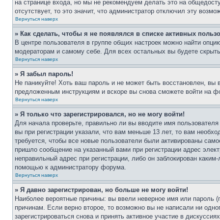
на странице входа, но мы не рекомендуем делать это на общедост
отсутствует, то это значит, что администратор отключил эту возмо
Вернуться наверх
» Как сделать, чтобы я не появлялся в списке активных польз
В центре пользователя в группе общих настроек можно найти опци
модераторам и самому себе. Для всех остальных вы будете скрыт
Вернуться наверх
» Я забыл пароль!
Не паникуйте! Хоть ваш пароль и не может быть восстановлен, вы 
предложенным инструкциям и вскоре вы снова сможете войти на ф
Вернуться наверх
» Я только что зарегистрировался, но не могу войти!
Для начала проверьте, правильно ли вы вводите имя пользователя
вы при регистрации указали, что вам меньше 13 лет, то вам необх
требуется, чтобы все новые пользователи были активированы самос
пришло сообщение на указанный вами при регистрации адрес элект
неправильный адрес при регистрации, либо он заблокирован каким-
помощью к администратору форума.
Вернуться наверх
» Я давно зарегистрирован, но больше не могу войти!
Наиболее вероятные причины: вы ввели неверное имя или пароль (
причинам. Если верно второе, то возможно вы не написали ни одн
зарегистрироваться снова и принять активное участие в дискуссиях