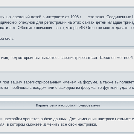
те личных сведений детей в интернете от 1998 г. — это закон Соединенн
дических опекунов для регистрации на этих сайтах детей младше тринад
ати лет. Обратите внимание на то, что phpBB Group не может давать р
ой силы.
 имя, под которым вы пытаетесь зарегистрироваться. Также он мог воо
я под вашим зарегистрированным именем на форуме, а также выполняет 
еются проблемы с входом или с выходом из форума, то функция удалени
Параметры и настройки пользователя
и настройки хранятся в базе данных. Для изменения настроек нажмите 
ля, в котором сможете изменить все свои настройки.