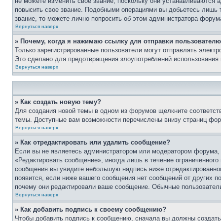
не можете изменить свое звание, поскольку они устанавливаются 
повысить свое звание. Подобными операциями вы добьетесь лишь т
звание, то можете лично попросить об этом администратора форум
Вернуться наверх
» Почему, когда я нажимаю ссылку для отправки пользователю
Только зарегистрированные пользователи могут отправлять элект
Это сделано для предотвращения злоупотреблений использования 
Вернуться наверх
» Как создать новую тему?
Для создания новой темы в одном из форумов щелкните соответст
темы. Доступные вам возможности перечислены внизу страниц фор
Вернуться наверх
» Как отредактировать или удалить сообщение?
Если вы не являетесь администратором или модератором форума, 
«Редактировать сообщение», иногда лишь в течение ограниченного
сообщения вы увидите небольшую надпись ниже отредактированного
появится, если ниже вашего сообщения нет сообщений от других п
почему они редактировали ваше сообщение. Обычные пользователи 
Вернуться наверх
» Как добавить подпись к своему сообщению?
Чтобы добавить подпись к сообщению, сначала вы должны создать 