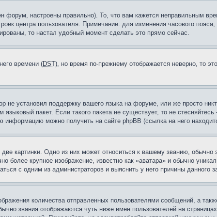
н форум, настроены правильно). То, что вам кажется неправильным вр
троек центра пользователя. Примечание: для изменения часового пояса,
ированы, то настал удобный момент сделать это прямо сейчас.
него времени (
DST
), но время по-прежнему отображается неверно, то эт
ор не установил поддержку вашего языка на форуме, или же просто ник
м языковый пакет. Если такого пакета не существует, то не стесняйтесь
ю информацию можно получить на сайте phpBB (ссылка на него находитс
две картинки. Одно из них может относиться к вашему званию, обычно э
но более крупное изображение, известно как «аватара» и обычно уника
аться с одним из администраторов и выяснить у него причины данного з
бражения количества отправленных пользователями сообщений, а такж
бычно звания отображаются чуть ниже имен пользователей на страницах