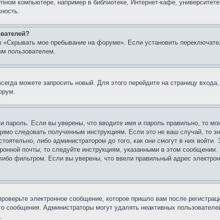
упном компьютере, например в библиотеке, Интернет-кафе, университете
жность.
ователей?
ю «Скрывать мое пребывание на форуме». Если установить переключате
ым пользователем.
всегда можете запросить новый. Для этого перейдите на страницу входа
орум.
 и пароль. Если вы уверены, что вводите имя и пароль правильно, то м
одимо следовать полученным инструкциям. Если это не ваш случай, то зн
тоятельно, либо администратором до того, как они смогут в них войти.
ронной почты, то следуйте инструкциям, указанными в этом сообщении.
либо фильтром. Если вы уверены, что ввели правильный адрес электронн
проверьте электронное сообщение, которое пришло вам после регистрац
ого сообщения. Администраторы могут удалять неактивных пользователе
.