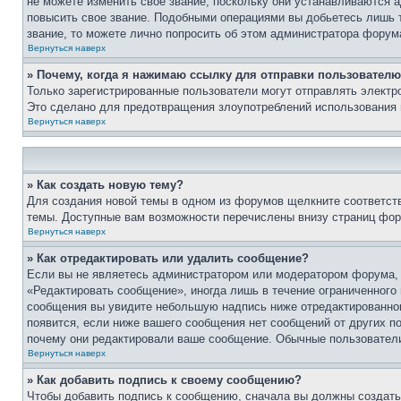
не можете изменить свое звание, поскольку они устанавливаются 
повысить свое звание. Подобными операциями вы добьетесь лишь т
звание, то можете лично попросить об этом администратора форум
Вернуться наверх
» Почему, когда я нажимаю ссылку для отправки пользователю
Только зарегистрированные пользователи могут отправлять элект
Это сделано для предотвращения злоупотреблений использования 
Вернуться наверх
» Как создать новую тему?
Для создания новой темы в одном из форумов щелкните соответст
темы. Доступные вам возможности перечислены внизу страниц фор
Вернуться наверх
» Как отредактировать или удалить сообщение?
Если вы не являетесь администратором или модератором форума, 
«Редактировать сообщение», иногда лишь в течение ограниченного
сообщения вы увидите небольшую надпись ниже отредактированного
появится, если ниже вашего сообщения нет сообщений от других п
почему они редактировали ваше сообщение. Обычные пользователи 
Вернуться наверх
» Как добавить подпись к своему сообщению?
Чтобы добавить подпись к сообщению, сначала вы должны создать 