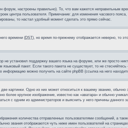
н форум, настроены правильно). То, что вам кажется неправильным вр
троек центра пользователя. Примечание: для изменения часового пояса,
ированы, то настал удобный момент сделать это прямо сейчас.
него времени (
DST
), но время по-прежнему отображается неверно, то эт
ор не установил поддержку вашего языка на форуме, или же просто ник
м языковый пакет. Если такого пакета не существует, то не стесняйтесь
ю информацию можно получить на сайте phpBB (ссылка на него находитс
две картинки. Одно из них может относиться к вашему званию, обычно э
но более крупное изображение, известно как «аватара» и обычно уника
аться с одним из администраторов и выяснить у него причины данного з
бражения количества отправленных пользователями сообщений, а такж
бычно звания отображаются чуть ниже имен пользователей на страницах