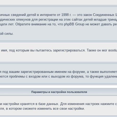
те личных сведений детей в интернете от 1998 г. — это закон Соединенн
дических опекунов для регистрации на этих сайтах детей младше тринад
ати лет. Обратите внимание на то, что phpBB Group не может давать р
ой силы.
 имя, под которым вы пытаетесь зарегистрироваться. Также он мог воо
я под вашим зарегистрированным именем на форуме, а также выполняет 
еются проблемы с входом или с выходом из форума, то функция удалени
Параметры и настройки пользователя
и настройки хранятся в базе данных. Для изменения настроек нажмите 
ля, в котором сможете изменить все свои настройки.