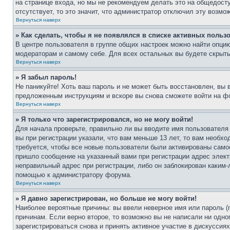
на странице входа, но мы не рекомендуем делать это на общедост
отсутствует, то это значит, что администратор отключил эту возмо
Вернуться наверх
» Как сделать, чтобы я не появлялся в списке активных польз
В центре пользователя в группе общих настроек можно найти опци
модераторам и самому себе. Для всех остальных вы будете скрыт
Вернуться наверх
» Я забыл пароль!
Не паникуйте! Хоть ваш пароль и не может быть восстановлен, вы 
предложенным инструкциям и вскоре вы снова сможете войти на ф
Вернуться наверх
» Я только что зарегистрировался, но не могу войти!
Для начала проверьте, правильно ли вы вводите имя пользователя
вы при регистрации указали, что вам меньше 13 лет, то вам необх
требуется, чтобы все новые пользователи были активированы самос
пришло сообщение на указанный вами при регистрации адрес элект
неправильный адрес при регистрации, либо он заблокирован каким-
помощью к администратору форума.
Вернуться наверх
» Я давно зарегистрирован, но больше не могу войти!
Наиболее вероятные причины: вы ввели неверное имя или пароль (
причинам. Если верно второе, то возможно вы не написали ни одн
зарегистрироваться снова и принять активное участие в дискуссиях