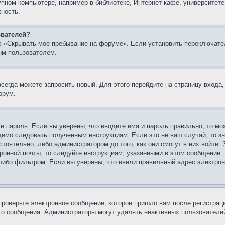
упном компьютере, например в библиотеке, Интернет-кафе, университете
жность.
ователей?
ю «Скрывать мое пребывание на форуме». Если установить переключате
ым пользователем.
всегда можете запросить новый. Для этого перейдите на страницу входа
орум.
 и пароль. Если вы уверены, что вводите имя и пароль правильно, то м
одимо следовать полученным инструкциям. Если это не ваш случай, то зн
тоятельно, либо администратором до того, как они смогут в них войти.
ронной почты, то следуйте инструкциям, указанными в этом сообщении.
либо фильтром. Если вы уверены, что ввели правильный адрес электронн
проверьте электронное сообщение, которое пришло вам после регистрац
ого сообщения. Администраторы могут удалять неактивных пользователе
.